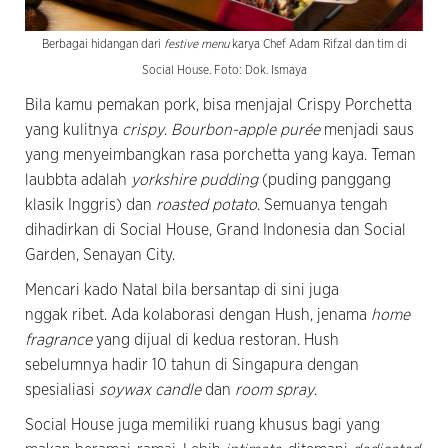
Berbagai hidangan dari
festive menu
karya Chef Adam Rifzal dan tim di
Social House. Foto: Dok. Ismaya
Bila kamu pemakan pork, bisa menjajal Crispy Porchetta
yang kulitnya
crispy
.
Bourbon-apple purée
menjadi saus
yang menyeimbangkan rasa porchetta yang kaya. Teman
laubbta adalah
yorkshire pudding
(puding panggang
klasik Inggris) dan
roasted potato
. Semuanya tengah
dihadirkan di Social House, Grand Indonesia dan Social
Garden, Senayan City.
Mencari kado Natal bila bersantap di sini juga
nggak ribet. Ada kolaborasi dengan Hush, jenama
home
fragrance
yang dijual di kedua restoran. Hush
sebelumnya hadir 10 tahun di Singapura dengan
spesialiasi
soywax candle
dan
room spray
.
Social House juga memiliki ruang khusus bagi yang