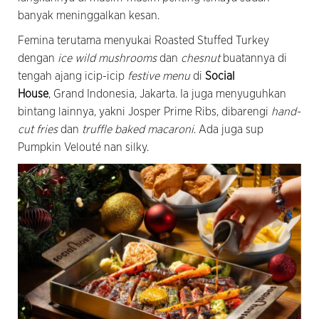
banyak meninggalkan kesan.
Femina terutama menyukai Roasted Stuffed Turkey
dengan
ice wild mushrooms
dan
chesnut
buatannya di
tengah ajang icip-icip
festive menu
di
Social
House
, Grand Indonesia, Jakarta. Ia juga menyuguhkan
bintang lainnya, yakni Josper Prime Ribs, dibarengi
hand-
cut fries
dan
truffle baked macaroni
. Ada juga sup
Pumpkin Velouté nan silky.