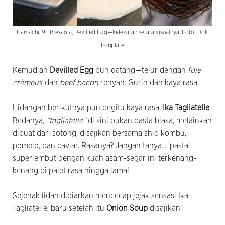
Hamachi, 9+ Bresaola, Devilled Egg—kelezatan setara visualnya. Foto: Dok.
Ironplate
Kemudian
Devilled Egg
pun datang—telur dengan
foie
crèmeux
dan
beef bacon
renyah. Gurih dan kaya rasa.
Hidangan berikutnya pun begitu kaya rasa,
Ika Tagliatelle
.
Bedanya,
“
tagliatelle”
di sini bukan pasta biasa, melainkan
dibuat dari sotong, disajikan bersama shio kombu,
pomelo, dan caviar. Rasanya? Jangan tanya... ‘pasta’
superlembut dengan kuah asam-segar ini terkenang-
kenang di palet rasa hingga lama!
Sejenak lidah dibiarkan mencecap jejak sensasi Ika
Tagliatelle, baru setelah itu
Onion Soup
disajikan.