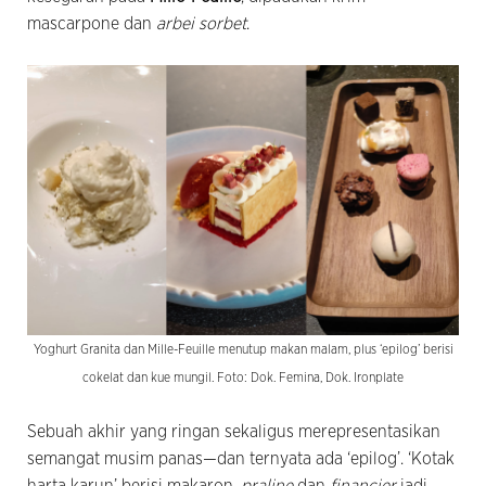
mascarpone dan
arbei sorbet
.
Yoghurt Granita dan Mille-Feuille menutup makan malam, plus ‘epilog’ berisi
cokelat dan kue mungil. Foto: Dok. Femina, Dok. Ironplate
Sebuah akhir yang ringan sekaligus merepresentasikan
semangat musim panas—dan ternyata ada ‘epilog’. ‘Kotak
harta karun’ berisi makaron,
praline
dan
financier
jadi