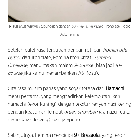
Misuji (Aus Wagyu 7), puncak hidangan
Summer Omakase
di Ironplate. Foto:
Dok. Femina
Setelah palet rasa tergugah dengan roti dan
homemade
butter
dari Ironplate, Femina menikmati
Summer
Omakase
, menu makan malam
9-course
(bisa jadi
10-
course
jika kamu menambahkan A5 Rosu).
Cita rasa musim panas yang segar terasa dari
Hamachi
,
menu pertama, yang menghadirkan kelembutan ikan
hamachi (ekor kuning) dengan tekstur renyah nasi kering
dengan keasaman lembut
green strawberry
, amazu (cuka
manis khas Jepang), dan jalapeño.
Selanjutnya, Femina mencicipi
9+ Bresaola
, yang terdiri