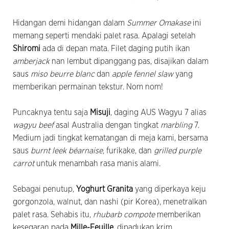
Hidangan demi hidangan dalam
Summer Omakase
ini
memang seperti mendaki palet rasa. Apalagi setelah
Shiromi
ada di depan mata. Filet daging putih ikan
amberjack
nan lembut dipanggang pas, disajikan dalam
saus
miso beurre blanc
dan
apple fennel slaw
yang
memberikan permainan tekstur. Nom nom!
Puncaknya tentu saja
Misuji
, daging AUS Wagyu 7 alias
wagyu beef
asal Australia dengan tingkat
marbling
7.
Medium jadi tingkat kematangan di meja kami, bersama
saus
burnt leek béarnaise
, furikake, dan
grilled purple
carrot
untuk menambah rasa manis alami.
Sebagai penutup,
Yoghurt Granita
yang diperkaya keju
gorgonzola, walnut, dan nashi (pir Korea), menetralkan
palet rasa. Sehabis itu,
rhubarb compote
memberikan
kesegaran pada
Mille-Feuille
, dipadukan krim