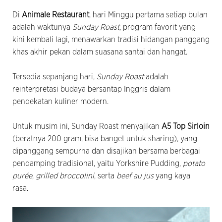
Di
Animale Restaurant
, hari Minggu pertama setiap bulan
adalah waktunya
Sunday Roast
, program favorit yang
kini kembali lagi, menawarkan tradisi hidangan panggang
khas akhir pekan dalam suasana santai dan hangat.
Tersedia sepanjang hari,
Sunday Roast
adalah
reinterpretasi budaya bersantap Inggris dalam
pendekatan kuliner modern.
Untuk musim ini, Sunday Roast menyajikan
A5 Top Sirloin
(beratnya 200 gram, bisa banget untuk sharing), yang
dipanggang sempurna dan disajikan bersama berbagai
pendamping tradisional, yaitu Yorkshire Pudding,
potato
purée
,
grilled broccolini
, serta
beef au jus
yang kaya
rasa.