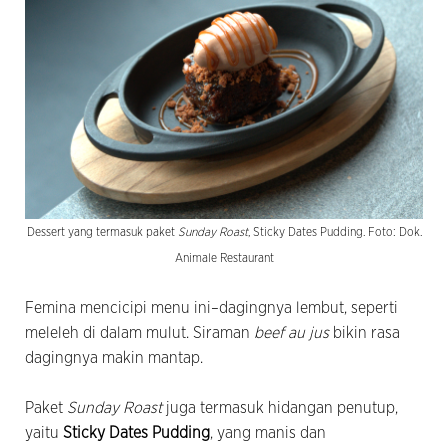
Dessert yang termasuk paket
Sunday Roast
, Sticky Dates Pudding. Foto: Dok.
Animale Restaurant
Femina mencicipi menu ini–dagingnya lembut, seperti
meleleh di dalam mulut. Siraman
beef au jus
bikin rasa
dagingnya makin mantap.
Paket
Sunday Roast
juga termasuk hidangan penutup,
yaitu
Sticky Dates Pudding
, yang manis dan