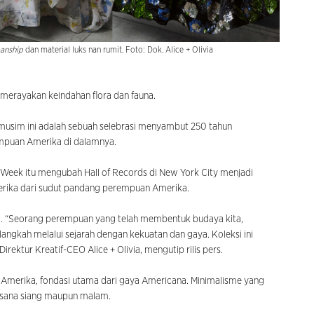
manship
dan material luks nan rumit. Foto: Dok. Alice + Olivia
erayakan keindahan flora dan fauna.
 musim ini adalah sebuah selebrasi menyambut 250 tahun
mpuan Amerika di dalamnya.
 Week itu mengubah Hall of Records di New York City menjadi
Amerika dari sudut pandang perempuan Amerika.
 “Seorang perempuan yang telah membentuk budaya kita,
langkah melalui sejarah dengan kekuatan dan gaya. Koleksi ini
irektur Kreatif-CEO Alice + Olivia, mengutip rilis pers.
r
Amerika, fondasi utama dari gaya Americana. Minimalisme yang
 busana siang maupun malam.