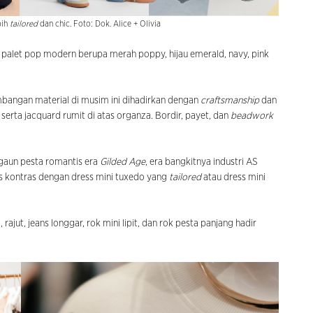
bih
tailored
dan chic. Foto: Dok. Alice + Olivia
alet pop modern berupa merah poppy, hijau emerald, navy, pink
bangan material di musim ini dihadirkan dengan
craftsmanship
dan
, serta jacquard rumit di atas organza. Bordir, payet, dan
beadwork
gaun pesta romantis era
Gilded Age
, era bangkitnya industri AS
is kontras dengan dress mini tuxedo yang
tailored
atau dress mini
ajut, jeans longgar, rok mini lipit, dan rok pesta panjang hadir