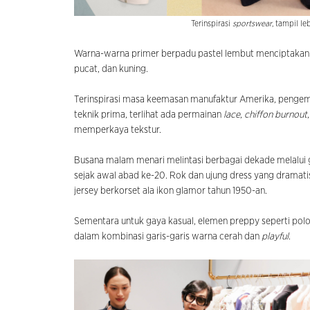
Terinspirasi
sportswear
, tampil le
Warna-warna primer berpadu pastel lembut menciptakan p
pucat, dan kuning.
Terinspirasi masa keemasan manufaktur Amerika, pengem
teknik prima, terlihat ada permainan
lace
,
chiffon burnout
memperkaya tekstur.
Busana malam menari melintasi berbagai dekade melalui 
sejak awal abad ke-20. Rok dan ujung dress yang dramat
jersey berkorset ala ikon glamor tahun 1950-an.
Sementara untuk gaya kasual, elemen preppy seperti polo, r
dalam kombinasi garis-garis warna cerah dan
playful
.