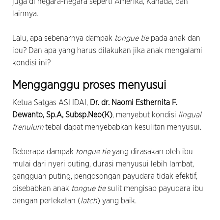
juga di negara-negara seperti Amerika, Kanada, dan
lainnya.
Lalu, apa sebenarnya dampak
tongue tie
pada anak dan
ibu? Dan apa yang harus dilakukan jika anak mengalami
kondisi ini?
Mengganggu proses menyusui
Ketua Satgas ASI IDAI,
Dr. dr. Naomi Esthernita F.
Dewanto, Sp.A, Subsp.Neo(K)
, menyebut kondisi
lingual
frenulum
tebal dapat menyebabkan kesulitan menyusui.
Beberapa dampak
tongue tie
yang dirasakan oleh ibu
mulai dari nyeri puting, durasi menyusui lebih lambat,
gangguan puting, pengosongan payudara tidak efektif,
disebabkan anak
tongue tie
sulit mengisap payudara ibu
dengan perlekatan (
latch
) yang baik.