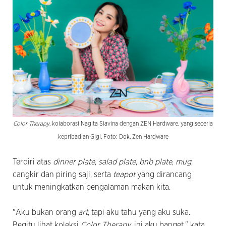
Color Therapy
, kolaborasi Nagita Slavina dengan ZEN Hardware, yang seceria
kepribadian Gigi. Foto: Dok. Zen Hardware
Terdiri atas
dinner plate
,
salad plate
,
bnb plate
,
mug
,
cangkir dan piring saji, serta
teapot
yang dirancang
untuk meningkatkan pengalaman makan kita.
"Aku bukan orang
art
, tapi aku tahu yang aku suka.
Begitu lihat koleksi
Color Therapy
, ini aku banget," kata