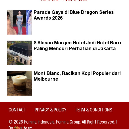
Parade Gaya di Blue Dragon Series
Awards 2026
8 Alasan Marqen Hotel Jadi Hotel Baru
Paling Mencuri Perhatian di Jakarta
Mont Blanc, Racikan Kopi Populer dari
Melbourne
CONTACT
PRIVACY & POLICY
TERM & CONDITIONS
© 2026 Femina Indonesia, Femina Group. All Right Reserved. |
By
f
d
v
s
team.