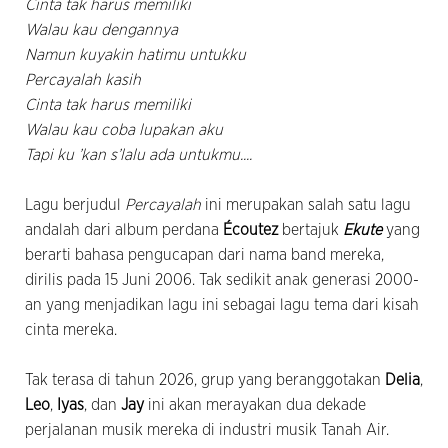
Cinta tak harus memiliki
Walau kau dengannya
Namun kuyakin hatimu untukku
Percayalah kasih
Cinta tak harus memiliki
Walau kau coba lupakan aku
Tapi ku ’kan s’lalu ada untukmu....
Lagu berjudul
Percayalah
ini merupakan salah satu lagu
andalah dari album perdana
Écoutez
bertajuk
Ekute
yang
berarti bahasa pengucapan dari nama band mereka,
dirilis pada 15 Juni 2006. Tak sedikit anak generasi 2000-
an yang menjadikan lagu ini sebagai lagu tema dari kisah
cinta mereka.
Tak terasa di tahun 2026, grup yang beranggotakan
Delia
,
Leo
,
Iyas
, dan
Jay
ini akan merayakan dua dekade
perjalanan musik mereka di industri musik Tanah Air.