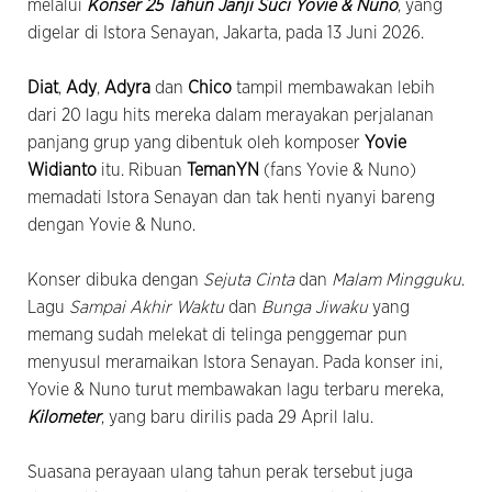
melalui
Konser 25 Tahun Janji Suci Yovie & Nuno
, yang
digelar di Istora Senayan, Jakarta, pada 13 Juni 2026.
Diat
,
Ady
,
Adyra
dan
Chico
tampil membawakan lebih
dari 20 lagu hits mereka dalam merayakan perjalanan
panjang grup yang dibentuk oleh komposer
Yovie
Widianto
itu. Ribuan
TemanYN
(fans Yovie & Nuno)
memadati Istora Senayan dan tak henti nyanyi bareng
dengan Yovie & Nuno.
Konser dibuka dengan
Sejuta Cinta
dan
Malam Mingguku
.
Lagu
Sampai Akhir Waktu
dan
Bunga Jiwaku
yang
memang sudah melekat di telinga penggemar pun
menyusul meramaikan Istora Senayan. Pada konser ini,
Yovie & Nuno turut membawakan lagu terbaru mereka,
Kilometer
, yang baru dirilis pada 29 April lalu.
Suasana perayaan ulang tahun perak tersebut juga