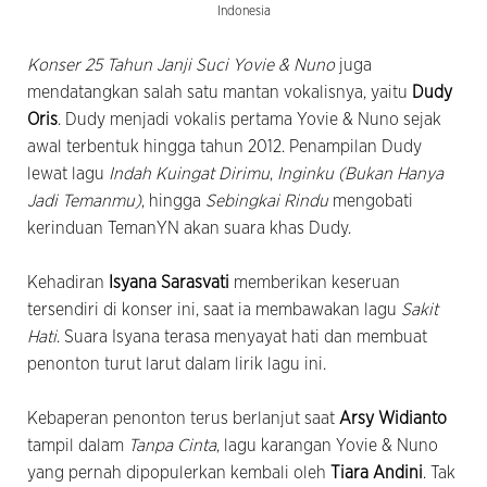
Indonesia
Konser 25 Tahun Janji Suci Yovie & Nuno
juga
mendatangkan salah satu mantan vokalisnya, yaitu
Dudy
Oris
. Dudy menjadi vokalis pertama Yovie & Nuno sejak
awal terbentuk hingga tahun 2012. Penampilan Dudy
lewat lagu
Indah Kuingat Dirimu
,
Inginku (Bukan Hanya
Jadi Temanmu)
, hingga
Sebingkai Rindu
mengobati
kerinduan TemanYN akan suara khas Dudy.
Kehadiran
Isyana Sarasvati
memberikan keseruan
tersendiri di konser ini, saat ia membawakan lagu
Sakit
Hati
. Suara Isyana terasa menyayat hati dan membuat
penonton turut larut dalam lirik lagu ini.
Kebaperan penonton terus berlanjut saat
Arsy Widianto
tampil dalam
Tanpa Cinta
, lagu karangan Yovie & Nuno
yang pernah dipopulerkan kembali oleh
Tiara Andini
. Tak