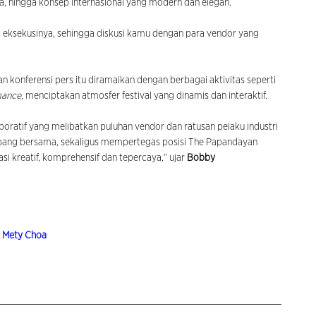
a, hingga konsep internasional yang modern dan elegan.
g eksekusinya, sehingga diskusi kamu dengan para vendor yang
 konferensi pers itu diramaikan dengan berbagai aktivitas seperti
mance
, menciptakan atmosfer festival yang dinamis dan interaktif.
oratif yang melibatkan puluhan vendor dan ratusan pelaku industri
ang bersama, sekaligus mempertegas posisi The Papandayan
i kreatif, komprehensif dan tepercaya,” ujar
Bobby
y Mety Choa