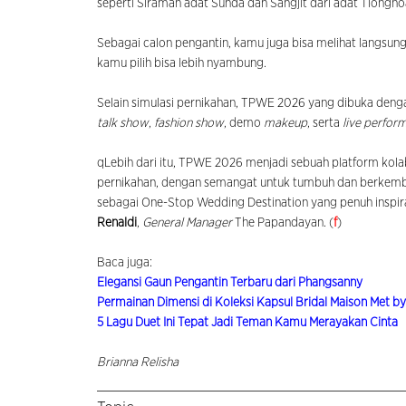
seperti Siraman adat Sunda dan Sangjit dari adat Tiongho
Sebagai calon pengantin, kamu juga bisa melihat langsun
kamu pilih bisa lebih nyambung.
Selain simulasi pernikahan, TPWE 2026 yang dibuka dengan
talk show
,
fashion show
, demo
makeup
, serta
live perfor
qLebih dari itu, TPWE 2026 menjadi sebuah platform kolab
pernikahan, dengan semangat untuk tumbuh dan berkemb
sebagai One-Stop Wedding Destination yang penuh inspiras
Renaldi
,
General Manager
The Papandayan. (
f
)
Baca juga:
Elegansi Gaun Pengantin Terbaru dari Phangsanny
Permainan Dimensi di Koleksi Kapsul Bridal Maison Met b
5 Lagu Duet Ini Tepat Jadi Teman Kamu Merayakan Cinta
Brianna Relisha