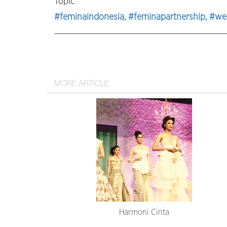
Topic
#feminaindonesia
, #feminapartnership
, #we
MORE ARTICLE
Harmoni Cinta