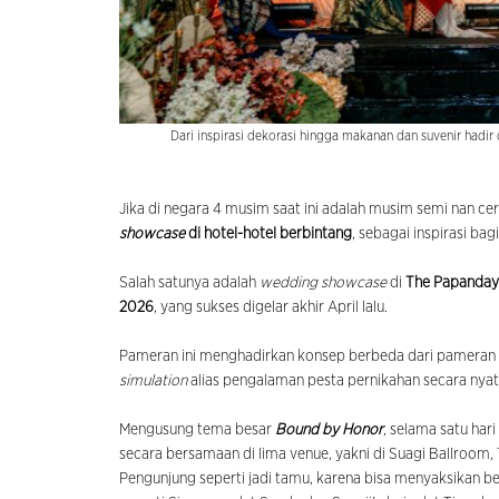
Dari inspirasi dekorasi hingga makanan dan suvenir hadir
Jika di negara 4 musim saat ini adalah musim semi nan ce
showcase
di hotel-hotel berbintang
, sebagai inspirasi b
Salah satunya adalah
wedding showcase
di
The Papanday
2026
, yang sukses digelar akhir April lalu.
Pameran ini menghadirkan konsep berbeda dari pameran
simulation
alias pengalaman pesta pernikahan secara nya
Mengusung tema besar
Bound by Honor
, selama satu ha
secara bersamaan di lima venue, yakni di Suagi Ballroom, 
Pengunjung seperti jadi tamu, karena bisa menyaksikan ber