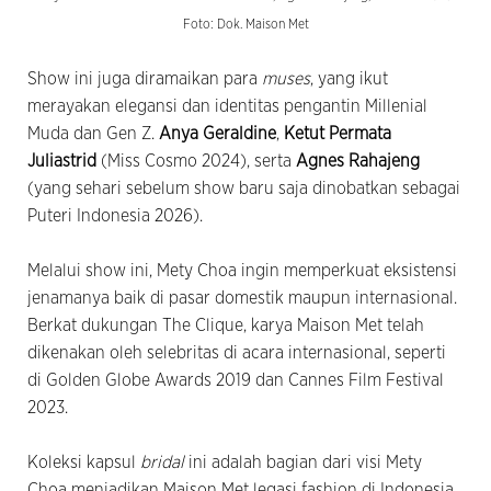
Foto: Dok. Maison Met
Show ini juga diramaikan para
muses
, yang ikut
merayakan elegansi dan identitas pengantin Millenial
Muda dan Gen Z.
Anya Geraldine
,
Ketut Permata
Juliastrid
(Miss Cosmo 2024), serta
Agnes Rahajeng
(yang sehari sebelum show baru saja dinobatkan sebagai
Puteri Indonesia 2026).
Melalui show ini, Mety Choa ingin memperkuat eksistensi
jenamanya baik di pasar domestik maupun internasional.
Berkat dukungan The Clique, karya Maison Met telah
dikenakan oleh selebritas di acara internasional, seperti
di Golden Globe Awards 2019 dan Cannes Film Festival
2023.
Koleksi kapsul
bridal
ini adalah bagian dari visi Mety
Choa menjadikan Maison Met legasi fashion di Indonesia.