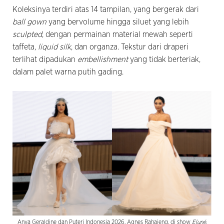
Koleksinya terdiri atas 14 tampilan, yang bergerak dari
ball gown
yang bervolume hingga siluet yang lebih
sculpted
, dengan permainan material mewah seperti
taffeta,
liquid silk
, dan organza. Tekstur dari draperi
terlihat dipadukan
embellishment
yang tidak berteriak,
dalam palet warna putih gading.
Anya Geraldine dan Puteri Indonesia 2026, Agnes Rahajeng, di show
Eluné
.