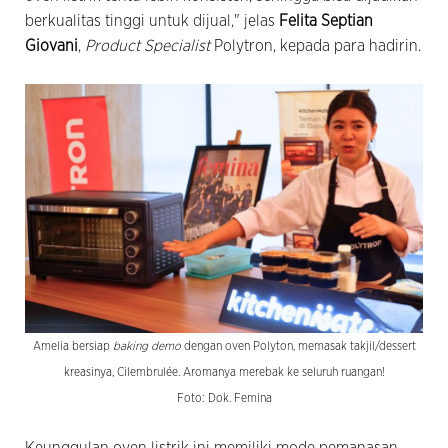
berkualitas tinggi untuk dijual," jelas
Felita Septian
Giovani
,
Product Specialist
Polytron, kepada para hadirin.
Amelia bersiap
baking demo
dengan oven Polyton, memasak takjil/dessert
kreasinya, Cilembrulée. Aromanya merebak ke seluruh ruangan!
Foto: Dok. Femina
Keunggulan oven listrik ini memiliki mode pemanasan