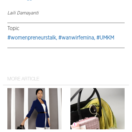
Laili Damayanti
Topic
#womenpreneurstalk
, #wanwirfemina
, #UMKM
MORE ARTICLE