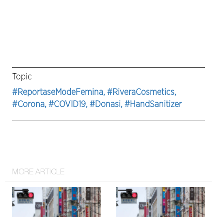
Topic
#ReportaseModeFemina
, #RiveraCosmetics
,
#Corona
, #COVID19
, #Donasi
, #HandSanitizer
MORE ARTICLE