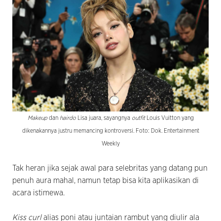
Makeup
dan
hairdo
Lisa juara, sayangnya
outfit
Louis Vuitton yang
dikenakannya justru memancing kontroversi. Foto: Dok. Entertainment
Weekly
Tak heran jika sejak awal para selebritas yang datang pun
penuh aura mahal, namun tetap bisa kita aplikasikan di
acara istimewa.
Kiss curl
alias poni atau juntaian rambut yang diulir ala