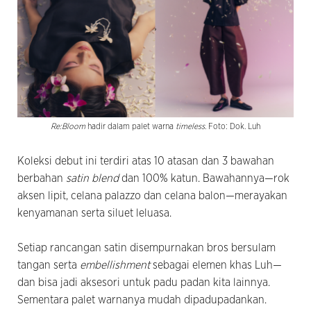
Re:Bloom
hadir dalam palet warna
timeless
. Foto: Dok. Luh
Koleksi debut ini terdiri atas 10 atasan dan 3 bawahan
berbahan
satin blend
dan 100% katun. Bawahannya—rok
aksen lipit, celana palazzo dan celana balon—merayakan
kenyamanan serta siluet leluasa.
Setiap rancangan satin disempurnakan bros bersulam
tangan serta
embellishment
sebagai elemen khas Luh—
dan bisa jadi aksesori untuk padu padan kita lainnya.
Sementara palet warnanya mudah dipadupadankan.