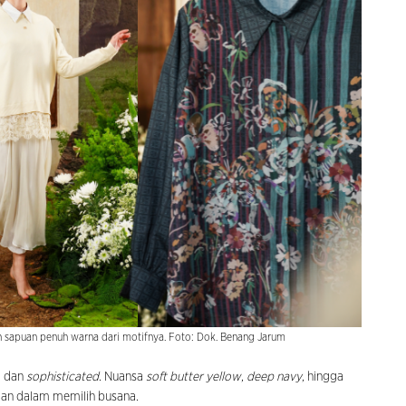
sapuan penuh warna dari motifnya. Foto: Dok. Benang Jarum
, dan
sophisticated
. Nuansa
soft butter yellow
,
deep navy
, hingga
aan dalam memilih busana.