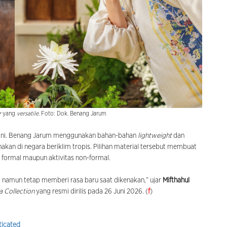
r
yang
versatile
. Foto: Dok. Benang Jarum
si ini. Benang Jarum menggunakan bahan-bahan
lightweight
dan
akan di negara beriklim tropis. Pilihan material tersebut membuat
tas formal maupun aktivitas non-formal.
an, namun tetap memberi rasa baru saat dikenakan,” ujar
Mifthahul
a Collection
yang resmi dirilis pada 26 Juni 2026. (
f
)
ticated