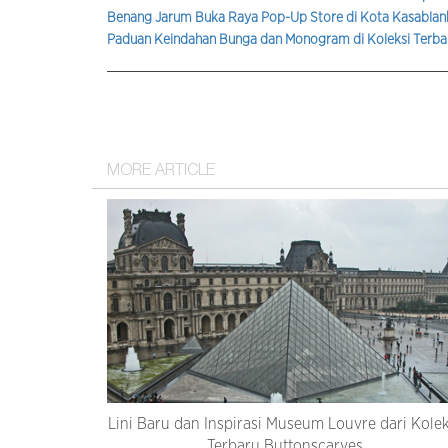
Benang Jarum Buka Raya Pop-Up Store di Kota Kasablank
Paduan Keindahan Bunga dan Monogram di Koleksi Terb
MORE ARTICLE
Lini Baru dan Inspirasi Museum Louvre dari Kolek
Terbaru Buttonscarves