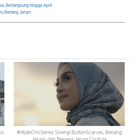
a, Berlangsung hingga April
aru Benang Jarum
si
#HijabChicSeries Sinergi ButtonScarves, Benang
Jarum, dan Benang Jarum Couture