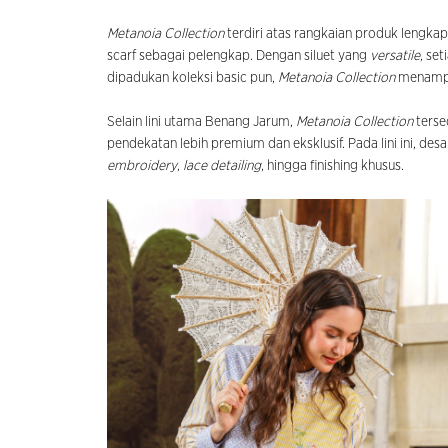
Metanoia Collection
terdiri atas rangkaian produk lengkap, 
scarf sebagai pelengkap. Dengan siluet yang
versatile
, se
dipadukan koleksi basic pun,
Metanoia Collection
menampil
Selain lini utama Benang Jarum,
Metanoia Collection
terse
pendekatan lebih premium dan eksklusif. Pada lini ini, de
embroidery
,
lace detailing
, hingga finishing khusus.