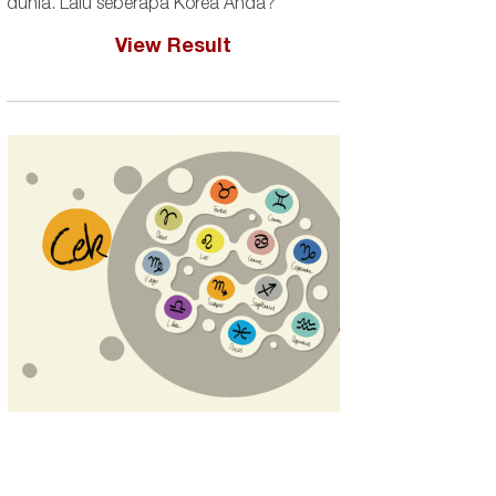
dunia. Lalu seberapa Korea Anda?
View Result