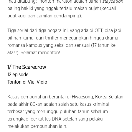
mau ditabung), nonton maraton adalah teman
staycation
paling hakiki yang nggak terlalu makan bujet (kecuali
buat kopi dan camilan pendamping).
Tiga serial dari tiga negara ini, yang ada di OTT, bisa jadi
pilihan kamu
–
dari thriller menegangkan hingga drama
romansa kampus yang seksi dan sensual (17 tahun ke
atas!). Selamat menonton!
1/ The Scarecrow
12 episode
Tonton di Viu, Vidio
Kasus pembunuhan berantai di Hwaesong, Korea Selatan,
pada akhir 80-an adalah salah satu kasus kriminal
terbesar yang menunggu puluhan tahun sebelum
terungkap
–
berkat tes DNA setelah sang pelaku
melakukan pembunuhan lain.