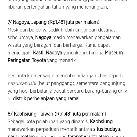
liburan pertengahan tahun yang menenangkan.
7/ Nagoya, Jepang (Rp1,481 juta per malam)
Meskipun bujetnya sedikit lebih tinggi dari destinasi
sebelumnya,
Nagoya
masih menawarkan pengalaman
wisata yang beragam dan berharga. Kamu dapat
menjelajahi
Kastil Nagoya
yang ikonik hingga
Museum
Peringatan Toyota
yang menarik.
Pencinta kuliner wajib mencoba hidangan khas seperti
hitsumabushi
(belut panggang), sementara pengunjung
yang hobi berbelanja dapat berburu barang-barang unik
di
distrik perbelanjaan yang ramai
.
8/ Kaohsiung, Taiwan (Rp1,481 juta per malam)
Sebagai kota pelabuhan yang dinamis,
Kaohsiung
menawarkan perpaduan menarik antara
situs budaya
,
pasar malam
yang seru, dan
tempat wisata alam
seperti