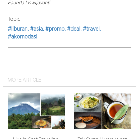
Faunda Liswijayanti
Topic
#liburan
, #asia
, #promo
, #deal
, #travel
,
#akomodasi
MORE ARTICLE