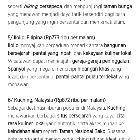
seperti
hiking
,
bersepeda
, dan mengunjungi
taman bunga
yang menawan menjadi daya tarik tersendiri bagi para
pengunjung yang ingin bersantai dan menikmati alam.
5/ Iloilo, Filipina (Rp773 ribu per malam)
Iloilo
menyajikan perpaduan menarik antara
bangunan
bersejarah
,
pantai yang indah
, dan
kekayaan kuliner lokal
.
Wisatawan dapat menjelajahi
gereja-gereja peninggalan
Spanyol
yang megah, mencicipi
hidangan khas
yang
lezat, dan bersantai di
pantai-pantai pulau terdekat
yang
menawan.
6/ Kuching, Malaysia (Rp872 ribu per malam)
Sebagai destinasi liburan populer di Malaysia,
Kuching
menawarkan berbagai
situs bersejarah
yang kaya,
cita
rasa kuliner lokal
yang autentik, serta akses mudah ke
keindahan alam
seperti
Taman Nasional Bako
. Suasana
kota yang santai menjadikan Kuching pilihan ideal untuk