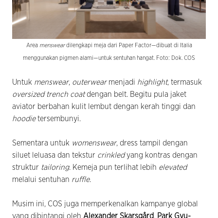
Area
menswear
dilengkapi meja dari Paper Factor—dibuat di Italia
menggunakan pigmen alami—untuk sentuhan hangat. Foto: Dok. COS
Untuk
menswear
,
outerwear
menjadi
highlight
, termasuk
oversized
trench coat
dengan belt. Begitu pula jaket
aviator berbahan kulit lembut dengan kerah tinggi dan
hoodie
tersembunyi.
Sementara untuk
womenswear
, dress tampil dengan
siluet leluasa dan tekstur
crinkled
yang kontras dengan
struktur
tailoring
. Kemeja pun terlihat lebih
elevated
melalui sentuhan
ruffle
.
Musim ini, COS juga memperkenalkan kampanye global
yang dibintangi oleh
Alexander Skarsgård
,
Park Gyu-