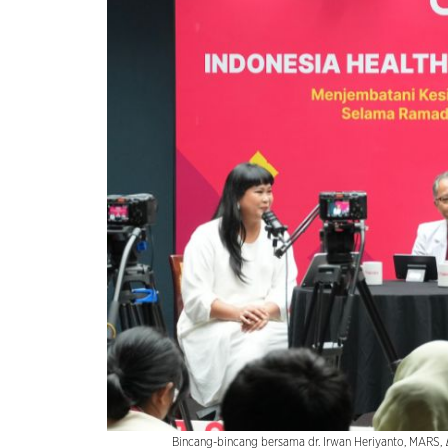
Bincang-bincang bersama
dr. Irwan Heriyanto, MARS,