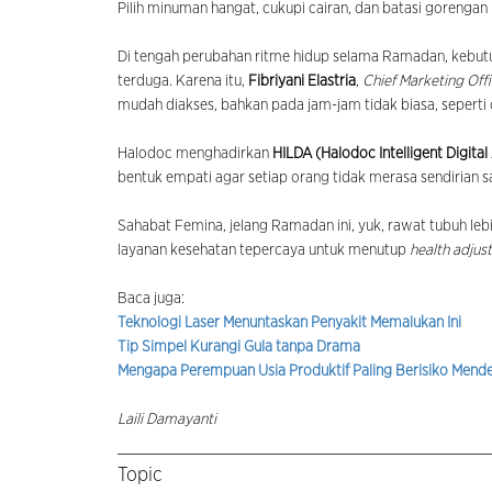
Pilih minuman hangat, cukupi cairan, dan batasi gorengan 
Di tengah perubahan ritme hidup selama Ramadan, kebutu
terduga. Karena itu,
Fibriyani Elastria
,
Chief Marketing Off
mudah diakses, bahkan pada jam-jam tidak biasa, seperti d
Halodoc menghadirkan
HILDA (Halodoc Intelligent Digital
bentuk empati agar setiap orang tidak merasa sendirian
Sahabat Femina, jelang Ramadan ini, yuk, rawat tubuh leb
layanan kesehatan tepercaya untuk menutup
health adju
Baca juga:
Teknologi Laser Menuntaskan Penyakit Memalukan Ini
Tip Simpel Kurangi Gula tanpa Drama
Mengapa Perempuan Usia Produktif Paling Berisiko Mend
Laili Damayanti
Topic