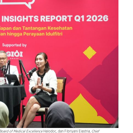
Board of Medical Excellence
Halodoc, dan Fibriyani Elastria,
Chief