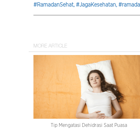
#RamadanSehat
, #JagaKesehatan
, #ramad
MORE ARTICLE
Tip Mengatasi Dehidrasi Saat Puasa