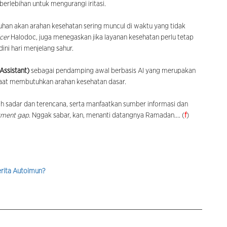
berlebihan untuk mengurangi iritasi.
han akan arahan kesehatan sering muncul di waktu yang tidak
icer
Halodoc, juga menegaskan jika layanan kesehatan perlu tetap
ini hari menjelang sahur.
 Assistant)
sebagai pendamping awal berbasis AI yang merupakan
 saat membutuhkan arahan kesehatan dasar.
ih sadar dan terencana, serta manfaatkan sumber informasi dan
stment gap
. Nggak sabar, kan, menanti datangnya Ramadan.... (
f
)
erita Autoimun?