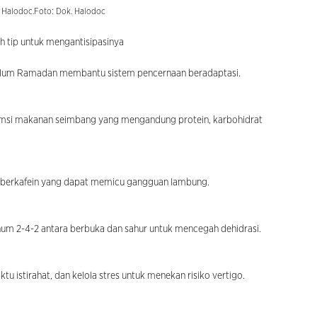
Halodoc.Foto: Dok. Halodoc
ah tip untuk mengantisipasinya
belum Ramadan membantu sistem pencernaan beradaptasi.
nsumsi makanan seimbang yang mengandung protein, karbohidrat
n berkafein yang dapat memicu gangguan lambung.
um 2-4-2 antara berbuka dan sahur untuk mencegah dehidrasi.
u istirahat, dan kelola stres untuk menekan risiko vertigo.