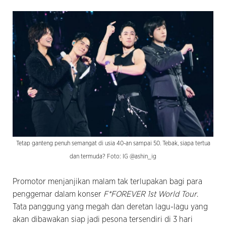
Tetap ganteng penuh semangat di usia 40-an sampai 50. Tebak, siapa tertua
dan termuda? Foto: IG @ashin_ig
Promotor menjanjikan malam tak terlupakan bagi para
penggemar dalam konser
F*FOREVER 1st World Tour
.
Tata panggung yang megah dan deretan lagu-lagu yang
akan dibawakan siap jadi pesona tersendiri di 3 hari