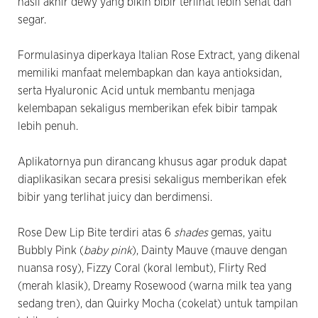
hasil akhir dewy yang bikin bibir terlihat lebih sehat dan
segar.
Formulasinya diperkaya Italian Rose Extract, yang dikenal
memiliki manfaat melembapkan dan kaya antioksidan,
serta Hyaluronic Acid untuk membantu menjaga
kelembapan sekaligus memberikan efek bibir tampak
lebih penuh.
Aplikatornya pun dirancang khusus agar produk dapat
diaplikasikan secara presisi sekaligus memberikan efek
bibir yang terlihat juicy dan berdimensi.
Rose Dew Lip Bite terdiri atas 6
shades
gemas, yaitu
Bubbly Pink (
baby pink
), Dainty Mauve (mauve dengan
nuansa rosy), Fizzy Coral (koral lembut), Flirty Red
(merah klasik), Dreamy Rosewood (warna milk tea yang
sedang tren), dan Quirky Mocha (cokelat) untuk tampilan