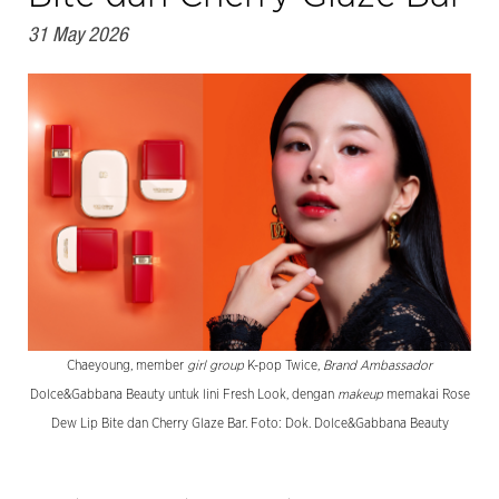
31 May 2026
Chaeyoung, member
girl group
K-pop Twice,
Brand Ambassador
Dolce&Gabbana Beauty untuk lini Fresh Look, dengan
makeup
memakai Rose
Dew Lip Bite dan Cherry Glaze Bar. Foto: Dok. Dolce&Gabbana Beauty