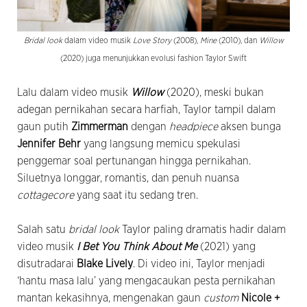
Bridal look
dalam video musik
Love Story
(2008),
Mine
(2010), dan
Willow
(2020) juga menunjukkan evolusi fashion Taylor Swift
Lalu dalam video musik
Willow
(2020), meski bukan
adegan pernikahan secara harfiah, Taylor tampil dalam
gaun putih
Zimmerman
dengan
headpiece
aksen bunga
Jennifer Behr
yang langsung memicu spekulasi
penggemar soal pertunangan hingga pernikahan.
Siluetnya longgar, romantis, dan penuh nuansa
cottagecore
yang saat itu sedang tren.
Salah satu
bridal look
Taylor paling dramatis hadir dalam
video musik
I Bet You Think About Me
(2021) yang
disutradarai
Blake Lively
. Di video ini, Taylor menjadi
‘hantu masa lalu’ yang mengacaukan pesta pernikahan
mantan kekasihnya, mengenakan gaun
custom
Nicole +