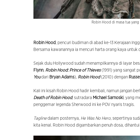
Robin Hood di masa tua yang d
Robin Hood
, pencuri budiman di abad ke-13 Kerajaan Inggr
Bersama kawanannya ia mencuri harta orang kaya untuk d
Sejak dulu Hollywood sudah menampilkannya di layar be
Flynn
,
Robin Hood: Prince of Thieves
(1991) yang sangat 
You
dari
Bryan Adams
),
Robin Hood
(2010) dengan
Russe
Kali ini kisah Robin Hood hadir kembali, namun jangan b
Death of Robin Hood
,
sutradara
Michael Sarnoski
, yang 
penggemar legenda Sherwood ini ke POV nyaris tragis.
Tagline
dalam posternya,
He Was No Hero
,
sepertinya su
kita kenal. Robin Hood digambarkan penuh dosa, dihantui 