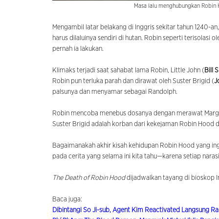
Masa lalu menghubungkan Robin 
Mengambil latar belakang di Inggris sekitar tahun 1240-an
harus dilaluinya sendiri di hutan. Robin seperti terisolasi
pernah ia lakukan.
Klimaks terjadi saat sahabat lama Robin, Little John (
Bill 
Robin pun terluka parah dan dirawat oleh Suster Brigid (
J
palsunya dan menyamar sebagai Randolph.
Robin mencoba menebus dosanya dengan merawat Marga
Suster Brigid adalah korban dari kekejaman Robin Hood di
Bagaimanakah akhir kisah kehidupan Robin Hood yang ingin
pada cerita yang selama ini kita tahu—karena setiap nara
The Death of Robin Hood
dijadwalkan tayang di bioskop I
Baca juga:
Dibintangi So Ji-sub, Agent Kim Reactivated Langsung Rai