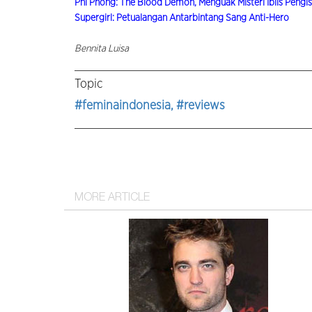
Phí Phông: The Blood Demon, Menguak Misteri Iblis Peng
Supergirl: Petualangan Antarbintang Sang Anti-Hero
Bennita Luisa
Topic
#feminaindonesia
, #reviews
MORE ARTICLE