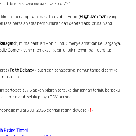
Hood dan orang yang merawatnya. Foto: A24
, film ini menampilkan masa tua Robin Hood (
Hugh Jackman
) yang
 oleh rasa bersalah atas pembunuhan dan deretan aksi brutal yang
Skarsgard
), minta bantuan Robin untuk menyelamatkan keluarganya.
odie Comer
), yang memaksa Robin untuk menyimpan identitas
ret (
Faith Delaney
), putri dari sahabatnya, namun tanpa disangka
 masa lalu.
 bertobat itu? Siapkan pikiran terbuka dan jangan terlalu berpaku
si dalam sejarah selalu punya POV berbeda.
ndonesia mulai 3 Juli 2026 dengan rating dewasa. (
f
)
h Rating Tinggi