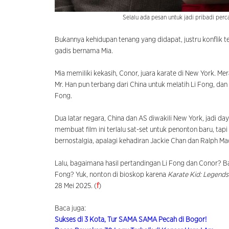
Selalu ada pesan untuk jadi pribadi perca
Bukannya kehidupan tenang yang didapat, justru konflik t
gadis bernama Mia.
Mia memiliki kekasih, Conor, juara karate di New York. Me
Mr. Han pun terbang dari China untuk melatih Li Fong, dan
Fong.
Dua latar negara, China dan AS diwakili New York, jadi daya 
membuat film ini terlalu sat-set untuk penonton baru, tap
bernostalgia, apalagi kehadiran Jackie Chan dan Ralph Ma
Lalu, bagaimana hasil pertandingan Li Fong dan Conor? Ba
Fong? Yuk, nonton di bioskop karena
Karate Kid: Legend
28 Mei 2025. (
f
)
Baca juga:
Sukses di 3 Kota, Tur SAMA SAMA Pecah di Bogor!