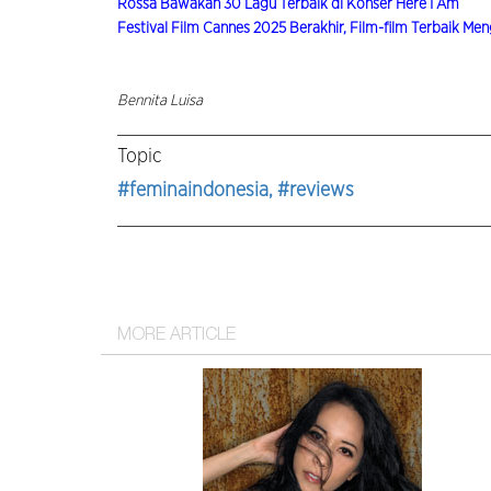
Rossa Bawakan 30 Lagu Terbaik di Konser Here I Am
Festival Film Cannes 2025 Berakhir, Film-film Terbaik Me
Bennita Luisa
Topic
#feminaindonesia
, #reviews
MORE ARTICLE