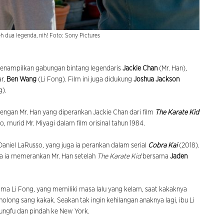
eh dua legenda, nih! Foto: Sony Pictures
nampilkan gabungan bintang legendaris
Jackie Chan
(Mr. Han),
ar,
Ben Wang
(Li Fong). Film ini juga didukung
Joshua Jackson
g).
 dengan Mr. Han yang diperankan Jackie Chan dari film
The Karate Kid
 murid Mr. Miyagi dalam film orisinal tahun 1984.
niel LaRusso, yang juga ia perankan dalam serial
Cobra Kai
(2018).
ya ia memerankan Mr. Han setelah
The Karate Kid
bersama
Jaden
ama Li Fong, yang memiliki masa lalu yang kelam, saat kakaknya
olong sang kakak. Seakan tak ingin kehilangan anaknya lagi, ibu Li
ungfu dan pindah ke New York.