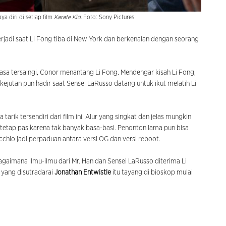
ya diri di setiap film
Karate Kid
. Foto: Sony Pictures
erjadi saat Li Fong tiba di New York dan berkenalan dengan seorang
rasa tersaingi, Conor menantang Li Fong. Mendengar kisah Li Fong,
 kejutan pun hadir saat Sensei LaRusso datang untuk ikut melatih Li
tarik tersendiri dari film ini. Alur yang singkat dan jelas mungkin
i tetap pas karena tak banyak basa-basi. Penonton lama pun bisa
cchio jadi perpaduan antara versi OG dan versi reboot.
gaimana ilmu-ilmu dari Mr. Han dan Sensei LaRusso diterima Li
s
yang disutradarai
Jonathan Entwistle
itu tayang di bioskop mulai