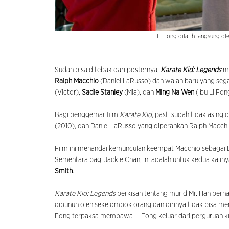
Li Fong dilatih langsung ol
Sudah bisa ditebak dari posternya,
Karate Kid: Legends
me
Ralph Macchio
(Daniel LaRusso) dan wajah baru yang seg
(Victor),
Sadie Stanley
(Mia), dan
Ming Na Wen
(ibu Li Fon
Bagi penggemar film
Karate Kid
, pasti sudah tidak asing
(2010), dan Daniel LaRusso yang diperankan Ralph Macchio,
Film ini menandai kemunculan keempat Macchio sebagai Da
Sementara bagi Jackie Chan, ini adalah untuk kedua kalin
Smith
.
Karate Kid: Legends
berkisah tentang murid Mr. Han bern
dibunuh oleh sekelompok orang dan dirinya tidak bisa men
Fong terpaksa membawa Li Fong keluar dari perguruan k